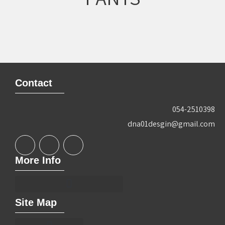
Contact
054-2510398
dna01desgin@gmail.com
More Info
Site Map