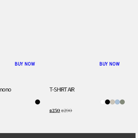
BUY NOW
BUY NOW
imono
T-SHIRT AIR
₪
250
₪
290