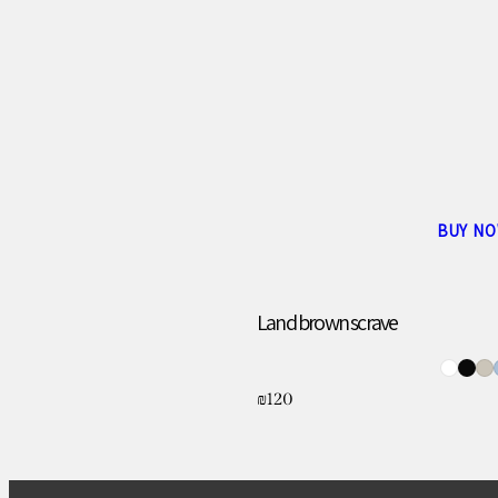
BUY N
Land brown scrave
₪
120