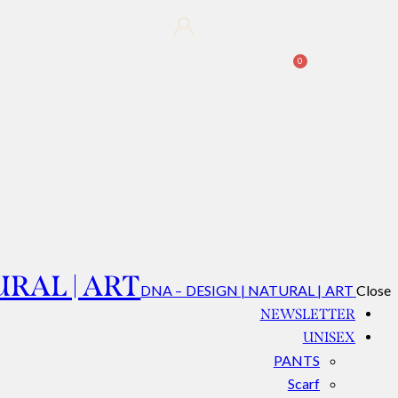
0
URAL | ART
DNA – DESIGN | NATURAL | ART
Close
NEWSLETTER
UNISEX
PANTS
Scarf