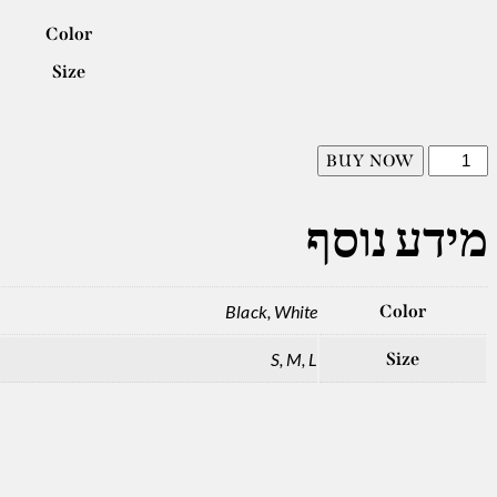
Color
Size
BUY NOW
מידע נוסף
Black, White
Color
S, M, L
Size