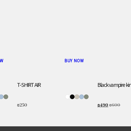
OW
BUY NOW
T-SHIRT AIR
Black vampire k
₪
250
₪
490
₪
600