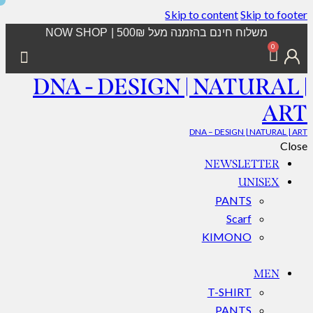
Skip to content
Skip to footer
משלוח חינם בהזמנה מעל 500₪ | NOW SHOP
0
DNA - DESIGN | NATURAL |
ART
DNA – DESIGN | NATURAL | ART
Close
NEWSLETTER
UNISEX
PANTS
Scarf
KIMONO
MEN
T-SHIRT
PANTS