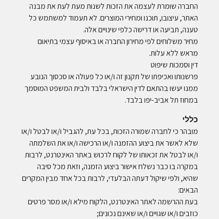
החברה שומרת לעצמה את הזכות לשנות מעת לעת את מבנה
האתר, עיצובו, תוכנו ומחירי המוצרים. לא תעמוד למשתמש כל
טענה, תביעה או דרישה כלפי שינויים אלה.
מחיר משלוחים לפי מחירון החברה או באיסוף עצמי בתיאום
מראש ללא עלות.
דין וסמכות שיפוט
פרשנותו ואכיפתו של תקנון זה ו/או כל פעולה או סכסוך הנובע
ממנו יעשו בהתאם לדין הישראלי בלבד ולבית המשפט המוסמך
במחוז תל אביב-יפו בלבד.
כללי
מובהר כי לחברה שמורה הזכות, בכל עת, להגביל ו/או לבטל ו/או
שלא לאשר את ביצוע ההזמנה ו/או הרכישה ו/או את השלמתה
ו/או לבטל את זכאותו של לקוח לרכוש באתר האינטרנט, לרבות
במקרה בו כבר נשלח אישור ביצוע הזמנה, וזאת מכל סיבה
שהיא, ולפי שיקול דעתה הבלעדי, לרבות בכל אחד מבין המקרים
הבאים:
בעת ההרשמה לאתר האינטרנט, הלקוח מילא ו/או מסר פרטים
כוזבים ו/או שגויים ו/או שאינם נכונים;