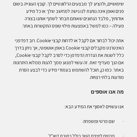
שימושיים, ולהציע לך מבצעים הרלוונטיים לך. קובץ העוגייה בשום
פנים ואופן אינה נותנת לנו גישה למחשב שלך או כל מידע
אודותיך, מלבד הנתונים שאותם תבחר לשתף אותנו בצורה
פעילה – כמו למשל באמצעות מילוי טופס התקשרות באתר.
אתה יכול לבחור אם לקבל או לדחות קבצי Cookie. רוב דפדפני
האינטרנט מקבלים קבצי Cookie באופן אוטומטי, אך ניתן בדרך
כלל לשנות את הגדרת הדפדפן כדי לסרב לקבל קבצי Cookie,
אם הנך מעדיף זאת. זה עשוי למנוע ממך להנות ממלוא היתרונות
באתר. כמו כן, תוכל להשתמש בעמודי מידע כדי לבצע הסרת
מודעות בלתי רצויות.
מה אנו אוספים
אנו עשויים לאסוף את המידע הבא:
· שם פרטי ומשפחה
· פרטים ליצירת קשר כולל כתובת דוא"ל