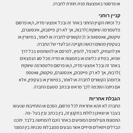
או פרסומי באמצעות פניה חוזרת לחברה.
קניין רוחני
כל זכויות הקניין הרוחני באתר זה ובכל אמצעי מדיה, ו/או פרסום
פלטפורמה שיווקית )לרבות, אך לא רק: פייסבוק, אינסטגרם,
טיקטוק, וואטסאפ וכ ו'( הקשורים לחברה או לאתר, במישרין או
בעקיפין מהווים רכושה וקניינה הבלעדי של החברה.
אין להעתיק, לשכפל, להפיץ, לפרסם או להשתמש בכל דרך
שהיא, במידע כלשהו או בתמונות או מדיה מכל סוג הנמצאים
באתר זה ובכל אמצעי מדיה, ו/או פרסום פלטפורמה שיווקית
)לרבות, אך לא רק: פייסבוק, אינסטגרם, טיקטוק, וואטספ
וכדומה( הקשורים לחברה או לאתר, במישרין או בעקיפין, אלא
אם ניתנה הסכמה לכך מראש ובכתב מטעם החברה.
הגבלת אחריות
החברה לא תהא אחראית לכל פרסום, הסכם או התחייבות שנעשו
בעבר או שאינן כלולות בתקנון זה, בין בכתב ובין בעל -פה .
התמונות והצילומים המופיעים באתר הינם להמחשה בלבד. יתכנו
הבדלים ויזואלים ופיזיים אשר נובעים ממגבלות טכניות בין המוצר