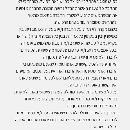
כפי שמוצג באתר לבין המוצר כפי שיראה בפועל. מובהר כי לא
תתקבל כל טענה באשר להבדל נראות המוצר. החברה מזמינה
את המשתמשים להגיע למשרדי החברה בתיאום מראש
ולהתרשם ממוצריה עוד בטרם הרכישה.
בשום מקרה לא תחול על החברה ו/או בעליה ו/או עובדיה, בין
במישרין ובין בעקיפין כל אחריות בגין כל תוצאה או נזק )ישיר או
עקיף(, מכ ל סוג שהוא שיגרם ו/או הנובע משימוש באתר זה
ובכל אמצעי מדיה, ו/או פרסום פלטפורמה שיווקית הקשורים
לחברה, למעט אחריות החברה על פי תקנון זה.
האתר עשוי להכיל קישורים או פרסומות שאינם מופעלים בידי
החברה או מי מטעמה. אין החברה אחראית על תכנים המופיעים
בהם ו/או לתוצאות הכניסה אליהם ו/או לכל מידע שיגיע לאתר
ואינו קשור באופן ישיר לחברה .
על כל משתמש חל איסור מוחלט לעשות שימוש באתר למטרות
בלתי חוקיות ו/או מטרות אסורות על פי חוק ו/או על פי אחד
מהתנאים המופיעים בתקנון ז ה.
כמו כן, חל איסור מוחלט לעשות שימוש פוגעני ו/או מזיק באתר
לרבות גרימת עומס מכוון, שינוי האתר ותכניו או התערבות אסורה
מכל סוג שהיא.