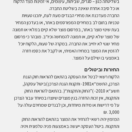
בשליטתה כגון – סגרים, שביתות, עיצומים, אי זמינות מצד הלקוח
או כל סיבה אחרת שאינה בשליטת החברה.
החברה מעדכנת את מחירי הבגדים מעת לעת, יתכנו טעויות
טכניות בתום לב במחירים המפורסמים באתר, או בעדכון המחיר
בעת שינוי מוצר באתר, בפרסום מוצר שלא קיים במלאי או תמונה
של מוצר שלא קיים, או תמונה להמחשה וכיו“ב. מובהר כי פרסום
מחיר שגוי לא יחייב את החברה. במקרה של טעות, הלקוח יוכל
להזמין את המוצר במחירו האמיתי, או לקבל את כספו חזרה
באמצעי בו שילם על המוצר.
החזרות וביטולים
הלקוח רשאי לבטל את העסקה בהתאם להוראות חוק הגנת
הצרכן, התשמ“א1981- ותקנות הגנת הצרכן )ביטול עסקה(,
תשע“א 2010- )”החוק והתקנות“(. בהתאם להוראות החוק
והתקנות, אין זכות החזרה בגין מוצרים שיוצרו במיוחד עבור הצרכן
על פי דרישות או מידות מיוחדות, וכן לבגדים שמחירם עולה על
3,000 .₪
המזמין יהיה רשאי להחזיר את המוצר בהתאם להוראות החוק
והתקנות. ביטול העסקה ייעשה באמצעות פניה טלפונית ויהיה