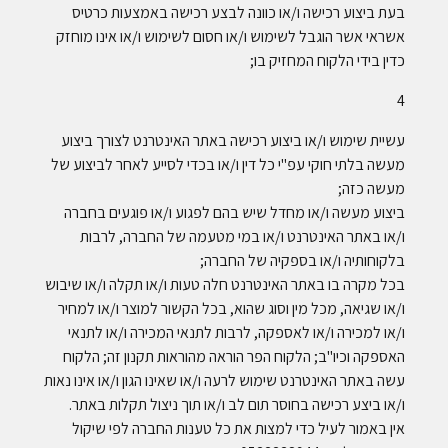
בעת ביצוע רכישה ו/או כוונה לבצע רכישה באמצעות כרטיס
אשראי אשר הוגבל לשימוש ו/או חסום לשימוש ו/או אינו מוחזק
כדין בידי הלקוח המחזיק בו;
4
עשיית שימוש ו/או ביצוע רכישה באתר האינטרנט לצורך ביצוע
מעשה בלתי חוקי עפ"י כל דין ו/או בכדי לסייע לאחר לביצוע של
מעשה כזה;
ביצוע מעשה ו/או מחדל שיש בהם לפגוע ו/או פוגעים בחברה
ו/או באתר האינטרנט ו/או במי מטעמה של החברה, לרבות
בלקוחותיה ו/או בספקיה של החברה;
בכל מקרה בו באתר האינטרנט חלה טעות ו/או תקלה ו/או שיבוש
ו/או שגיאה, מכל מין וסוג שהוא, בכל הקשור למוצר ו/או למחיר
ו/או למכירה ו/או לאספקה, לרבות לתנאי המכירה ו/או לתנאי
האספקה וכיו"ב; הלקוח הפר הוראה מהוראות תקנון זה; הלקוח
עשה באתר האינטרנט שימוש לרעה ו/או שאינו הגון ו/או אינו נאות
ו/או ביצע רכישה בחוסר תום לב ו/או תוך ניצול תקלות באתר.
אין באמור לעיל כדי למצות את כל טענות החברה לפי שיקול