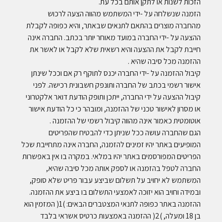
הזכות לשנות או לתקן אותם בכל עת.
הזמנה שנשלחה על -ידי המשתמש מהווה הצעה לרכוש
מהחברה מוצרים בהתאם לתנאים שבאתר, והיא כפופה לקבלת
ההצעה על -ידי החברה במועד מאוחר יותר בכתב. החברה אינה
חייבת לקבל את ההצעה והיא רשאית שלא לקבל או לאשר את
ההזמנה מכל סיבה שהיא .
קיבול ההזמנה על -ידי החברה יכנס לתוקף רק אם וככל שינתן
אישור רשמי בכתב של החברה ותונפק חשבונית רכישה. לפני
קיבול ההצעה על ידי החברה, ייתכן ותופק הודעת דואר אלקטרוני
או מסרון לאישור טכני של ההזמנה, ומובהר כי כל הודעת אישור
אוטומטית כאמור אינה מהווה קיבול רשמי של ההזמנה .
הגם שהחברה עושה ככל שניתן כדי להבטיח שהפריטים
המופיעים באתר יהיו זמינים להזמנה, החברה אינה מתחייבת שכל
הפריטים המפורסמים באתר יהיו במלאי. במקרה בו אין באפשרות
החברה לטפל בהזמנה או לספק אותה מכל סיבה שהיא,
המשתמש לא יחויב על תשלום שביצע עבור פריט שלא סופק,
ובמידה וחויב הוא יזוכה לאמצעי התשלום בו ביצע את ההזמנה.
ההזמנה באתר כפופה לתנאי המצטברים הבאים: )1( המזמין הוא
בן 18 ומעלה, )2( ההזמנה באמצעות כרטיס אשראי בלבד