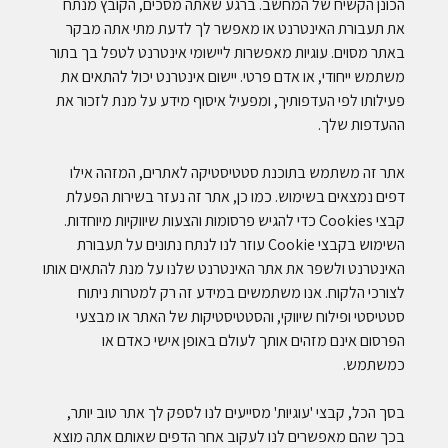
הכונן הקשיח של המחשב. ברגע שאתה מסכים, הקובץ מנתח
את תעבורת האינטרנט או מאפשר לך לדעת מתי אתה מבקר
באתר מסוים. עוגיות מאפשרות ליישומי אינטרנט לטפל בך בתור
משתמש ייחודי, או אדם פרטי. יישום אינטרנט יכול להתאים את
פעילותו לפי העדפותיך, ומפעיל איסוף מידע על מנת לזכור את
ההעדפות שלך.
אתר זה משתמש בתוכנת סטטיסטיקה לאתרים, המזהה אילו
דפים נמצאים בשימוש. כמו כן, אתר זה נעזר בשירות הפעלת
קבצי Cookies כדי להגיש פרסומות והצעות שיווקיות מיוחדות.
השימוש בקבצי Cookie עוזר לנו לנתח נתונים על תעבורת
האינטרנט ולשפר את אתר האינטרנט שלנו על מנת להתאים אותו
לצורכי הלקוח. אנו משתמשים במידע זה רק למטרות ניתוח
סטטיסטי ופילוח שיווקי, והסטטיסטיקות של האתר או מבצעי
הפרסום אינם מזהים אותך לעולם באופן אישי כאדם או
כמשתמש.
בסך הכל, קבצי 'עוגיות' מסייעים לנו לספק לך אתר טוב יותר,
בכך שהם מאפשרים לנו לעקוב אחר הדפים שאותם אתה מוצא