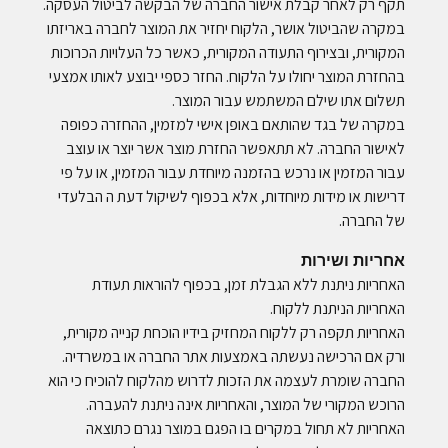
תקף רק לאחר קבלת אישור החברה של הבקשה לביטול העסקה.
במקרה שהביטול אושר, הלקוח יחזיר את המוצר לחברה באריזתו
המקורית, ובצירוף התעודה המקורית, כאשר כל העלויות הכרוכות
בהחזרת המוצר יחולו על הלקוח. החזר כספי יבוצע לאותו אמצעי
תשלום אתו שילם המשתמש עבור המוצר.
במקרה של בגד שהותאם באופן אישי למזמין, ההחזרה כפופה
לאישור החברה. לא תתאפשר החזרת מוצר אשר יוצר או עוצב
עבור המזמין או נרכש בהזמנה מיוחדת עבור המזמין, או על פי
דרישות או מידות מיוחדות, אלא בכפוף לשיקול דעת ה הבלעדי
של החברה.
אחריות ושירות
האחריות ניתנת ללא הגבלת זמן, בכפוף להוראות תעודת
האחריות הניתנת ללקוח.
האחריות תקפה רק ללקוח המחזיק בידיו הוכחת קנייה מקורית,
ורק אם הרכישה נעשתה באמצעות אתר החברה או במשרדיה.
החברה שומרת לעצמה את הזכות לדרוש מהלקוח להוכיח כי הוא
הרוכש המקורי של המוצר, והאחריות אינה ניתנת להעברה.
האחריות לא תחול במקרים בו הפגם במוצר נגרם כתוצאה