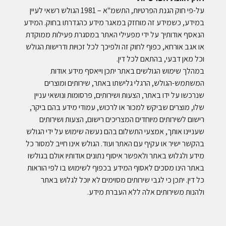
על-פי חוק הגנת הפרטיות, התשמ"א – 1981 הגולש רשאי לעיין
במידע, כשמידע זה מוחזק במאגר מידע כהגדרתו בחוק. המידע
הנאסף אודותיך על ידי מפעילי האתר במסגרת פעילות ממוקדת
או אגב אורחא, כפוף לחוק זה ולפיכך לכל זכויות ודרישות הגולש
וכל מאן דבעי, בהתאם לכל דין.
במהלך שימוש הגולשים באתר יתכן וייאסף מידע אודות
המשתמש-הגולש, הרגלי גלישתו באתר, שירותים ומוצרים
שנרכשו על ידו באתר, הצעות ושירותים, פרסומות ונושאי עניין
שלו, מוצרים שביקש למכור או לרכוש, עמודי מידע בהם ביקר,
רישום לשירותים מיוחדים המצריכים רישום, הצעות ושירותים
שעניינו אותך, אמצעי התשלום בהם נעשה שימוש על ידי הגולש
בהקשר ישיר או עקיף עם האתר ועוד. הגולש אינו חייב למסור כל
מידע ולגלוש באתר ולאפשר איסוף נתונים אודותיו אולם בגולשו
באתר הינו מסכים לאסוף המידע בכפוף לשימוש בו לפי הוראות
כל דין. יתכן כי לגבי שירותים מסוימים לא יוכל לגלוש באתר
ולהנות משירותים אלה ללא העברת מידע.