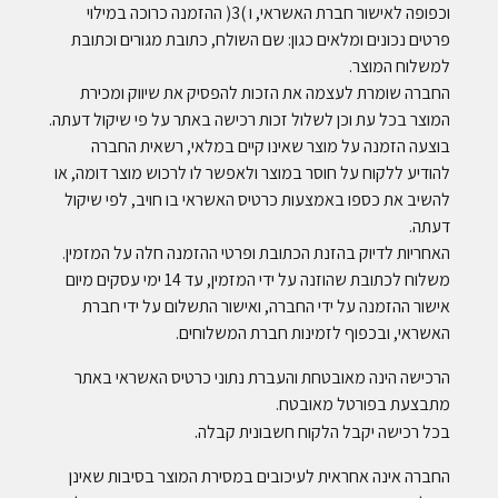
וכפופה לאישור חברת האשראי, ו )3( ההזמנה כרוכה במילוי
פרטים נכונים ומלאים כגון: שם השולח, כתובת מגורים וכתובת
למשלוח המוצר.
החברה שומרת לעצמה את הזכות להפסיק את שיווק ומכירת
המוצר בכל עת וכן לשלול זכות רכישה באתר על פי שיקול דעתה.
בוצעה הזמנה על מוצר שאינו קיים במלאי, רשאית החברה
להודיע ללקוח על חוסר במוצר ולאפשר לו לרכוש מוצר דומה, או
להשיב את כספו באמצעות כרטיס האשראי בו חויב, לפי שיקול
דעתה.
האחריות לדיוק בהזנת הכתובת ופרטי ההזמנה חלה על המזמין.
משלוח לכתובת שהוזנה על ידי המזמין, עד 14 ימי עסקים מיום
אישור ההזמנה על ידי החברה, ואישור התשלום על ידי חברת
האשראי, ובכפוף לזמינות חברת המשלוחים.
הרכישה הינה מאובטחת והעברת נתוני כרטיס האשראי באתר
מתבצעת בפורטל מאובטח.
.
בכל רכישה יקבל הלקוח חשבונית קבלה
החברה אינה אחראית לעיכובים במסירת המוצר בסיבות שאינן