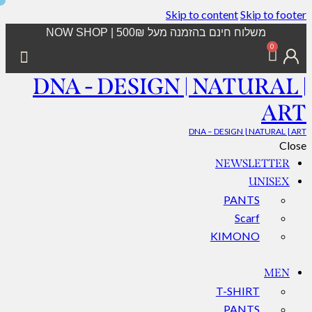
Skip to content
Skip to footer
משלוח חינם בהזמנה מעל 500₪ | NOW SHOP
0
DNA - DESIGN | NATURAL |
ART
DNA – DESIGN | NATURAL | ART
Close
NEWSLETTER
UNISEX
PANTS
Scarf
KIMONO
MEN
T-SHIRT
PANTS