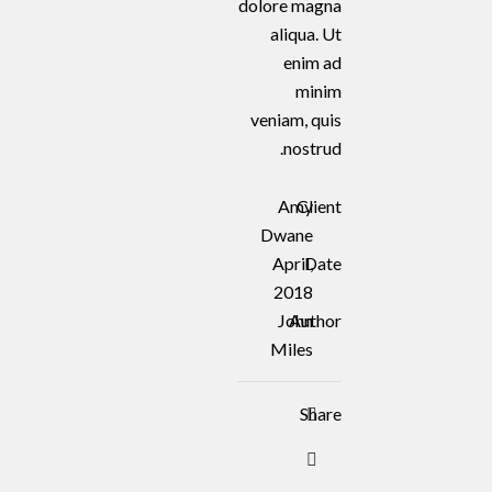
dolore magna
aliqua. Ut
enim ad
minim
veniam, quis
nostrud.
Amy
Client
Dwane
April,
Date
2018
John
Author
Miles
Share