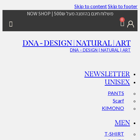
Skip to content
Skip to footer
משלוח חינם בהזמנה מעל 500₪ | NOW SHOP
0
DNA - DESIGN | NATURAL | ART
DNA – DESIGN | NATURAL | ART
NEWSLETTER
UNISEX
PANTS
Scarf
KIMONO
MEN
T-SHIRT