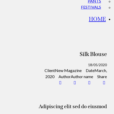
PANTS
FESTIVALS
HOME
Silk Blouse
18/05/2020
Client
New Magazine
Date
March,
2020
Author
Author name
Share
Adipiscing elit sed do eiusmod