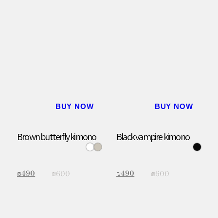
BUY NOW
BUY NOW
Brown butterfly kimono
Black vampire kimono
₪
490
₪
490
₪
600
₪
600