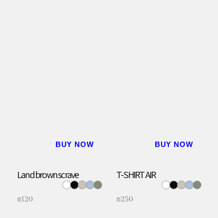
BUY NOW
BUY NOW
Land brown scrave
T-SHIRT AIR
₪
120
₪
250