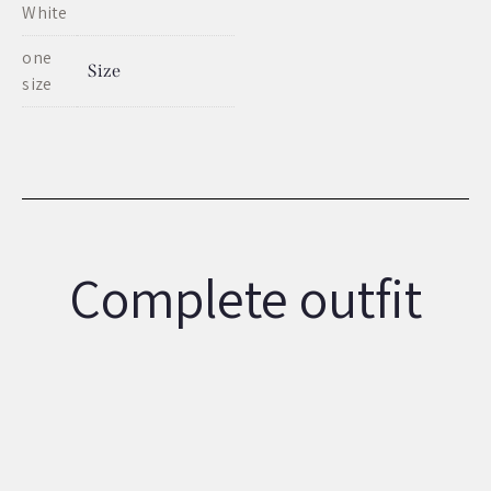
White
one
Size
size
Complete outfit