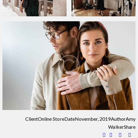
Client
Online Store
Date
November, 2019
Author
Amy
Walker
Share