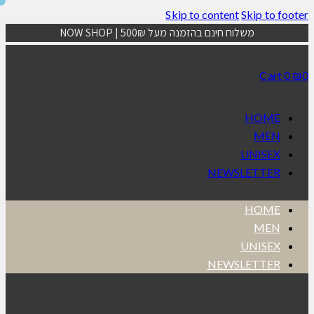
Skip to content
Skip to footer
משלוח חינם בהזמנה מעל 500₪ | NOW SHOP
Cart
0
₪
0
HOME
MEN
UNISEX
NEWSLETTER
HOME
MEN
UNISEX
NEWSLETTER