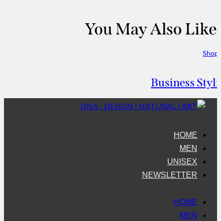
You May Also Like
Shopp
Business Styl
HOME
MEN
UNISEX
NEWSLETTER
HOME
MEN