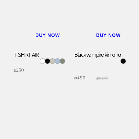
BUY NOW
BUY NOW
T-SHIRT AIR
Black vampire kimono
₪
250
₪
490
₪
600