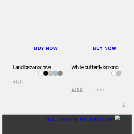
BUY NOW
BUY NOW
Land brown scrave
White butterfly kimono
₪
120
₪
490
₪
600