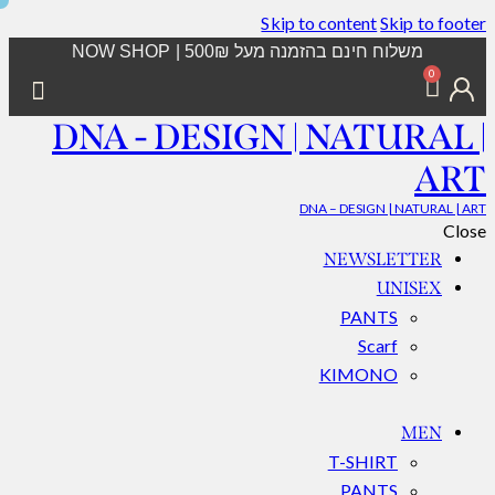
Skip to content
Skip to footer
משלוח חינם בהזמנה מעל 500₪ | NOW SHOP
0
DNA - DESIGN | NATURAL |
ART
DNA – DESIGN | NATURAL | ART
Close
NEWSLETTER
UNISEX
PANTS
Scarf
KIMONO
MEN
T-SHIRT
PANTS